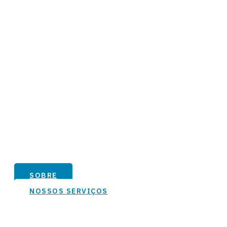
Ar-Condicionado e
Tapeçaria para Caminhões e
Máquinas Agricolas
Há mais de 10 anos como referência em ar condicionado e
tapeçaria para Camihões Máquinas Agrico
SOBRE
NOSSOS SERVIÇOS